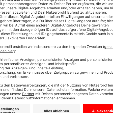
Anzeige
Comedy
Atze Schröders Kaltstart 24: 
Autos"
Anzeige
Der Sommer hat dieses Jahr lange auf sich warten l
heißer, Schröder! Schon zum Jahresanfang hat uns A
jetzt will er uns gut gelaunt bis in den Herbst bringe
"Lass' mich mal machen." Also volle Kraft voraus und
24.
Anzeige