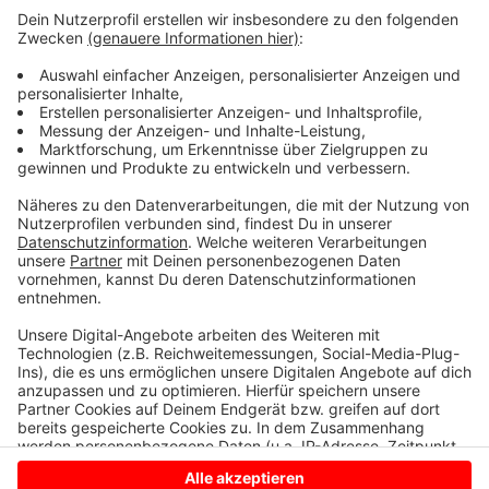
Wie wird euer Jahresstart 2024? Macht euch keine
Sorgen, alles wird gut! Auf rauer See braucht man
einen erfahrenen Kapitän, der einen in den sicheren
Hafen der guten Laune schippert. Atzes Mantra für ein
glückliches Leben: "Lass' mich mal machen." Also volle
Kraft voraus und viel Spaß bei Atze Schröders
Kaltstart 24.
Anzeige
Anzeige
Anzeige