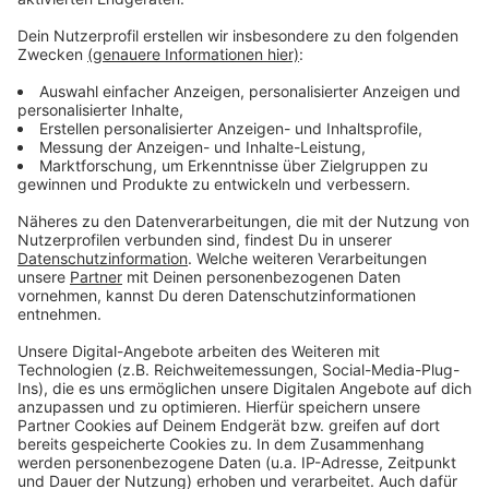
Anzeige
Der Sommer hat dieses Jahr lange auf sich warten
lassen. Aber der Spätsommer wird heiß, heißer,
Schröder! Schon zum Jahresanfang hat uns Atze mit
dem Kaltstart 24 begleitet und jetzt will er uns gut
gelaunt bis in den Herbst bringen. Atzes Mantra für ein
glückliches Leben: "Lass' mich mal machen." Also volle
Kraft voraus und viel Spaß bei Atze Schröders
Kaltstart 24.
Anzeige
Anzeige