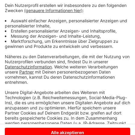
Wie wird euer Jahresstart 2024? Macht euch keine
Sorgen, alles wird gut! Auf rauer See braucht man
einen erfahrenen Kapitän, der einen in den sicheren
Hafen der guten Laune schippert. Atzes Mantra für ein
glückliches Leben: "Lass' mich mal machen." Also volle
Kraft voraus und viel Spaß bei Atze Schröders
Kaltstart 24.
Anzeige
Anzeige
Anzeige