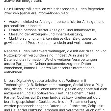
Anzeige
Der Sommer hat dieses Jahr lange auf sich warten
lassen. Aber der Spätsommer wird heiß, heißer,
Schröder! Schon zum Jahresanfang hat uns Atze mit
dem Kaltstart 24 begleitet und jetzt will er uns gut
gelaunt bis in den Herbst bringen. Atzes Mantra für ein
glückliches Leben: "Lass' mich mal machen." Also volle
Kraft voraus und viel Spaß bei Atze Schröders
Kaltstart 24.
Anzeige