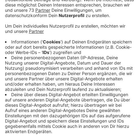
Beunruhigung.
Veröffentlicht:
Freitag, 21.07.2023 16:12
Anzeige
Kein Grund zur Beunruhigung
Anzeige
Für uns Menschen ist die Asiatische Hornisse nicht
gefährlicher als heimische Wespen oder Hornissen,
aber sie stellt eine Gefahr für unsere Bienenvölker dar.
Darauf weist der Kreis Borken hin.
Er bittet darum,
weitere Sichtungen zu melden,
damit dieses
gebietsfremde Insekt bekämpft werden kann.