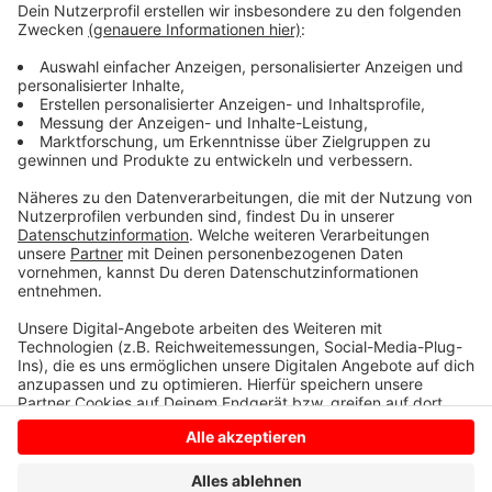
Bitte jede Sichtung mit genauer Standortangabe -
gerne auch inklusive Foto - per E-Mail senden an die
Untere Naturschutzbehörde: invasivearten@kreis-
borken.de
Hier gibt es weitere Infos über die Asiatische
Hornisse
Anzeige
Anzeige
Anzeige