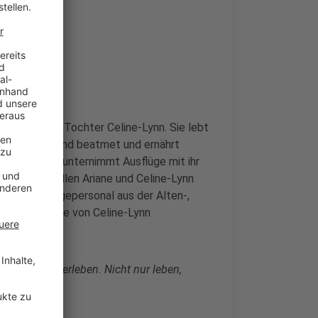
eiben
and für ihre Tochter Celine-Lynn. Sie lebt
uss durchgehend beatmet und ernährt
 Ihre Mutter unternimmt Ausflüge mit ihr
gigkeit wollen Ariane und Celine-Lynn
iniertes Pflegepersonal aus der Alten-,
Intensivpflege von Celine-Lynn
te ganz viel erleben. Nicht nur leben,