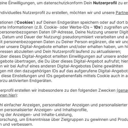
Anzeige
Celine-Lynns Lebensqualität soll erhalten bl
Anzeige
Ariane aus Velen braucht Hilfe aus dem Westmünsterl
seit ihrer Geburt vor 20 Jahren zuhause, denn sie m
werden. Dennoch lebt Celine mit viel Lebensqualität.
oder sie gehen gemeinsam schwimmen. Diese Unabhän
nicht missen. Deshalb sucht Ariane nun 3-jährig exam
Kranken- oder Kinderkrankenpflege, welches bei der 
unterstützen kann.
"Eigentlich ist Celine zuhause langweilig, sie möch
sondern erleben", erzählt Ariane.