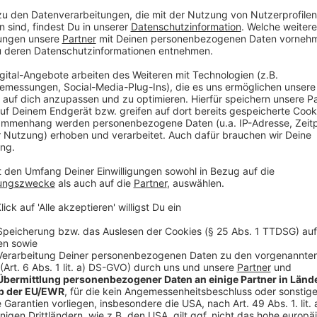
Wenn Ihr der Familie helfen könnt oder jemanden ken
Ariane unter
015233741406
oder per Mail
jane-onl
Anzeige
Wir benötigen Ihre Z
den YouTube Video
laden!
Wir verwenden einen S
Drittanbieters, um V
einzubetten. Dieser Servi
Ihren Aktivitäten sammeln.
die Details durch und s
Nutzung des Service zu, 
anzusehen
Mehr Informati