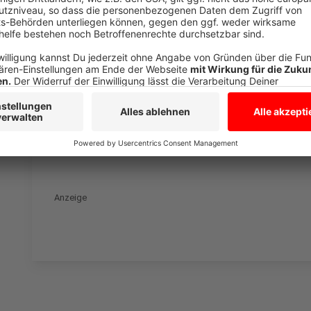
Mutter Ariane und Tochter Celine aus Velen suchen 
Akzeptieren
Anzeige
powered by
Usercentrics Co
Platform
"Nicht nur leben, sondern erleben"
Anzeige