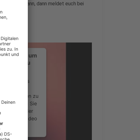
nt, der das kann, dann meldet euch bei
ine@web.de
.
ustimmung, um
-Service zu
ervice eines
ideoinhalte
ce kann Daten zu
 Bitte lesen Sie
timmen Sie der
um dieses Video
.
onen