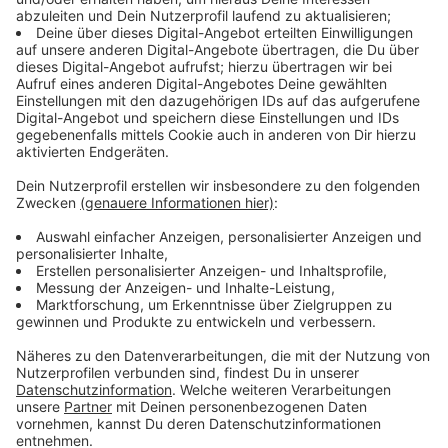
Zwischen 100 und 120 Pakete stehen für Caro in der
Vorweihnachtszeit auf dem täglichen Plan. Das heißt
bis zu 600 Haushalte warten auf die Lieferung der
Postbotin.
Unser RADIO WMW Reporter Mike Fabio
Schöning hat Caro mal einen Tag in der zeit jetzt
vor Heiligabend begleitet.
Anzeige