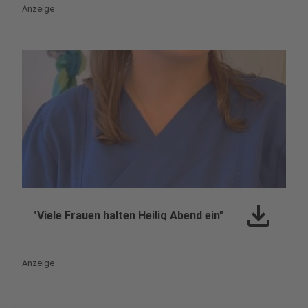
Anzeige
download
play_circle
"Viele Frauen halten Heilig Abend ein"
Anzeige