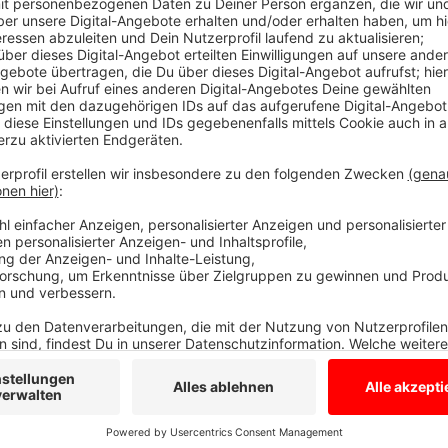
Aquarius verkauft jetzt auch Emergy Card
Anzeige
Außerdem wurde die Eingangshalle umgestaltet und d
alles ansehen, denn ab sofort läuft der Betrieb wied
auch die Emergy Card. Die funktioniert wie eine Gutha
die Bäder des Emergy-Verbundes in Coesfeld, Borke
gültig ist, als auch für die Sauna-Bereiche im Aquari
Am kommenden Samstag (26.11.2022) steigt übrigen
Adventsbaden mit RADIO WMW.
Alle Infos dazu gib
Anzeige