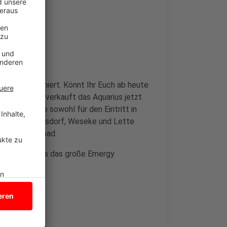
ie Sauna saniert. Könnt Ihr Euch ab heute
er. Außerdem verkauft das Aquarius jetzt
benkarte, die sowohl für den Eintritt in
n, Velen, Ramsdorf, Weseke und Lette
us und im Coebad.
s im Aquarius das große Emergy
ts hier: