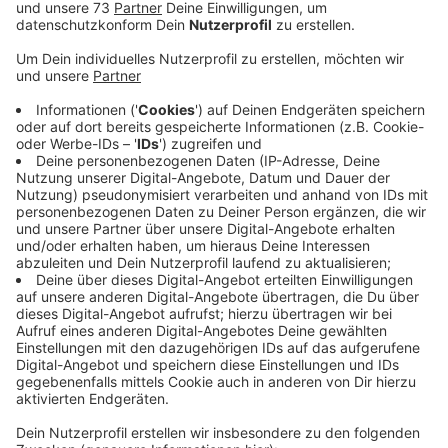
Rasen lieber braun werden lassen
Anzeige
Deshalb bitten uns die Wasserversorger, dass wir
aktuell vor allem das Rasensprengen und auch Pool
befüllen mit Trinkwasser lassen sollten. Denn die
Pumpen in den Wasserwerken laufen sich schwindelig.
Und zwar auf dem Niveau der Spitzenwerte aus den
letzten Jahren. Die Versorgung sei zwar sicher, heisst
es. Die Rohrleitungen, Pumpen und Speicherbehälter
kommen aber an ihre Leistungsgrenzen. Deshalb
sollten wir den Rasen im Zweifel braun werden lassen,
aber auf jeden Fall nicht mit Trinkwasser sprengen.
Gleiches gilt für das befüllen der inzwischen mehr als
beliebten Pools. Nur dann können unsere Stadtwerke