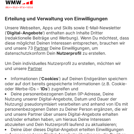
Technologie aufmerksam, vom Atommüll über die
weiter laufenden Atomfabriken in Gronau und Lingen
bis zu den zum Teil hochmaroden Atomkraftwerken in
den Nachbarländern.
Veröffentlicht:
Donnerstag, 14.07.2022 06:39
Anzeige
Interessierte können mitradeln
Anzeige
Die Tour wird von der bundesweiten Anti-Atom-
Organisation „.ausgestrahlt“ gemeinsam mit
zahlreichen Initiativen, darunter auch der
Bürgerinitiative „Kein Atommüll in Ahaus“, geplant. Sie