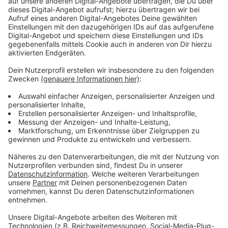
führt in 41 Etappen von Tihange in Belgien bis
Gorleben („Nord-Tour“) und von Kahl am Main bis
Freiburg („Süd-Tour“).
Am 14. Juli (Donnerstag) macht die Tour, von Kalkar
kommend, in Ahaus Station. Gegen 19 Uhr werden die
Teilnehmenden an der Aabach-Schule erwartet, wo sie
in der Turnhalle oder in Zelten auf der Wiese davor
übernachten werden. Eine eigene Camp-Küche
übernimmt die Verpflegung. Abends sind lockere
Gespräche mit Mitgliedern der Bürgerinitiative „Kein
Atommüll in Ahaus geplant. Am 15. Juli (Freitag) geht
es ab 9 Uhr weiter Richtung Gronau und Lingen. Dabei
ist ein Zwischenstopp am Ahauser Atommüll-Lager in
Ammeln vorgesehen. Mitglieder der Bürgerinitiative
werden dort über das Lager und den Widerstand
dagegen informieren
Zum Mitradeln sind alle Interessierten eingeladen, sei