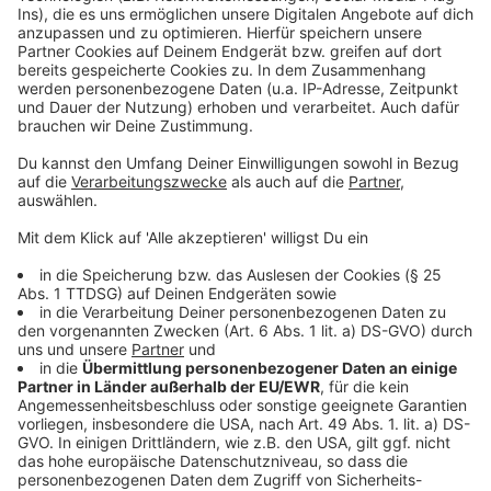
es für einzelne oder mehrere Tage oder auch nur für
ein paar Stunden.
Genaue Informationen zu den
Routen gibt es hier
. Interessierte sind auch herzlich
eingeladen, am Abend zu der Begegnung an der
Aabachschule zu kommen.
„Dass die Atomkraftwerke nun endlich abgeschaltet
werden, ist ein riesiger Erfolg. Er war nur möglich, weil
sich so viele Menschen, auch in unserer Region, in den
vergangenen Jahrzehnten dafür engagiert haben. Das
soll mit der Rad-Tour gewürdigt werden“, so
Bürgerinitiativen-Sprecher Hartmut Liebermann.
„Zugleich soll die Tour ein deutliches Zeichen setzen
gegen die aktuellen Versuche populistischer Kräfte,
Atomkraft wieder salonfähig zu machen.“
Anzeige