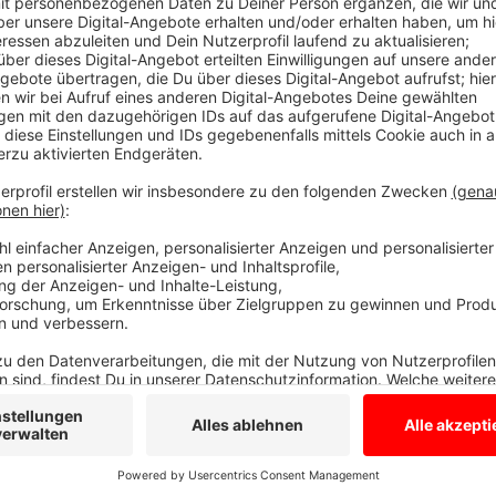
Austragungsort ist das Gelände am Borken
Anzeige
Die Schirmherrschaft hat der Stadtsportbund Borken. 
Lauf- und Triathlongruppe der SG Borken. Austragun
Pröbstingsee. Neben der Laufstrecke ist dieses Ja
die Radstrecke wird zum ersten Mal für den Verkehr g
noch teilnehmen möchte, kann sich bei der SG Borke
Anzeige