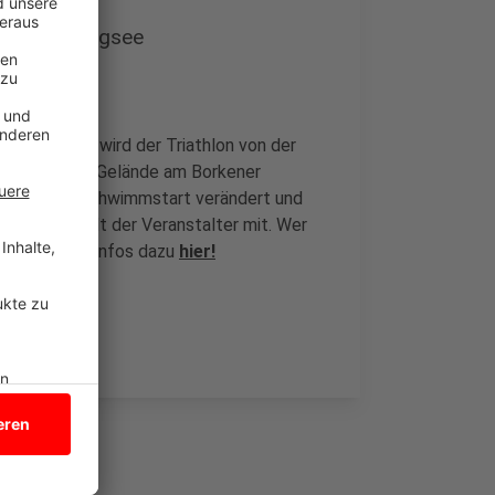
er Pröbstingsee
Organisiert wird der Triathlon von der
gsort ist das Gelände am Borkener
hr auch der Schwimmstart verändert und
esperrt, teilt der Veranstalter mit. Wer
n anmelden. Infos dazu
hier!