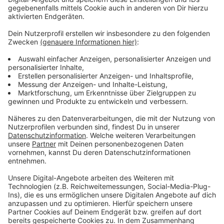
Anklage wegen fahrlässiger Tötung
Anzeige
Nun hat die Staatsanwaltschaft Anklage gegen den
Waffenhändler aus dem Westmünsterland erhoben.
Ihm wird fahrlässige Tötung und fahrlässiger Verstoß
gegen das Waffengesetz vorgeworfen. Der
verstorbene Ahauser hatte keine waffenrechtliche
Erlaubnis und durfte die Pistole nur auf der Schießbahn
des Waffenhändlers nutzen. Die Waffe blieb auf den
Waffenhändler registriert und hätte von ihm sicher
aufbewahrt werden müssen. Dass die Pistole fehlte,
bemerkte der Händler nicht. Es ist weiterhin unklar, wie
und wann der Ahauser an die Waffe gelangte, mit der
er seine Freundin erschossen haben soll.