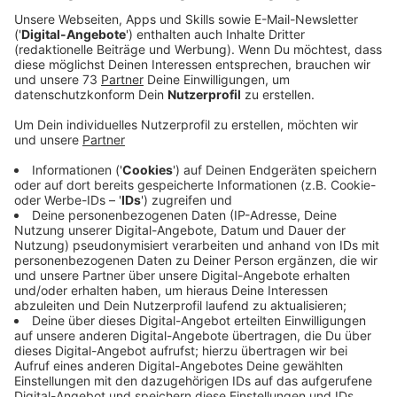
Anzeige
Verfahren gegen den Ahauser wurde
eingestellt
Anzeige
Im März 2024 nahm sich ein 29-jähriger Ahauser in
Untersuchungshaft das Leben. Die
Staatsanwaltschaft vermutet, dass er im September
2023 während eines Wohnmobilurlaubs in Norwegen
seine 24-jährige Freundin aus Meteln erschossen hat.
Das Verfahren gegen den Ahauser wurde eingestellt,
aber die Ermittlungen gegen den Waffenhändler, der
ihm die Pistole verkauft hatte, laufen weiter.
Anzeige