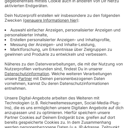
einem nicht zugelassenen Wagen vor einer
Polizeikontrolle geflüchtet sein, mit hoher
Geschwindigkeit mitten durch die Fußgängerzone und
einen Biergarten. Zwei Menschen wurden verletzt. Nur
durch Glück kam niemand ums Leben, sagt die
Staatsanwaltschaft. Der Verdächtige konnte flüchten.
Nach einer Großfahndung wurde er aber 10 Tage
später in Münster festgenommen. Eine Polizistin, die
privat unterwegs war, hatte ihn erkannt. Das konkrete
Motiv für die gefährliche Fahrt ist weiter unklar. Der
Coesfelder hat nur erklärt, die Polizeibeamten seien
für seine Flucht verantwortlich gewesen: Sie hätten
ihn nicht mit Blaulicht und Martinshorn verfolgen
dürfen. Wenn das Landgericht die Anklage zulässt,
dann kommt es zu einem Gerichtsprozeß.
Anzeige