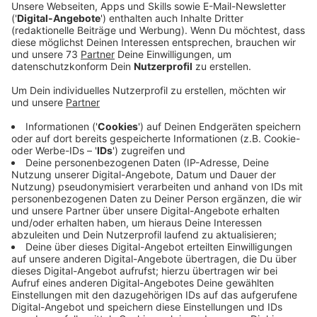
Veröffentlicht:
Donnerstag, 18.03.2021 15:19
Anzeige
Landgericht muß nun entscheiden
Anzeige
Im Fall des mutmaßlichen Innenstadt-Rasers von
Coesfeld hat die Staatsanwaltschaft Münster nun
Anklage erhoben:
Unter anderem wegen des Verdachts des versuchten
Mordes, der gefährlichen Körperverletzung und der
Gefährdung des Straßenverkehrs.
Der Coesfelder soll im Juli vergangenen Jahres in