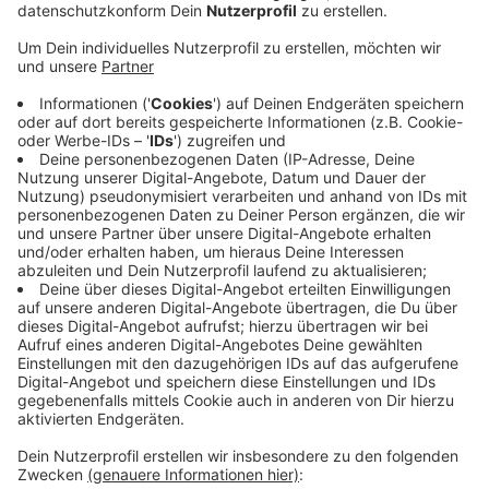
Polizei stellte den Radlader sicher
Anzeige
Geld weg und Radlader weg. Für einen Vredener ging
ein anscheinend gutes Geschäft jetzt richtig schlecht
aus. Ihm hatte jemand telefonisch einen Radlader
angeboten und der Vredener ging darauf ein. Als er das
Fahrzeug dann im Internet weiterverkaufen wollte,
meldete sich ein niederländischer Bauunternehmer.
Dem war der Radlader Ende letzter Woche geklaut
worden. Die Polizei stellte das Fahrzeug sicher und die
Kaufsumme bekommt der Vredener natürlich auch
nicht wieder.
Anzeige