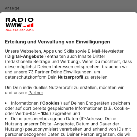
Anzeige
Für viele ist es auch ein ganz normaler
Arbeitstag
Anzeige
Altweiber - Ausnahmezustand oder normaler
Arbeitstag? Da gibt es ganz viele unterschiedliche
Meinungen bei uns im Westmünsterland. Viele von
euch haben den ganzen Tag frei, einige gehen abends
nach der Arbeit erst los und viele gehen auch gar nicht
feiern, für die ist es ein ganz normaler Arbeitstag. Bei
unseren Morningshow-Moderatoren spalten sich sogar
schon die Meinungen: Silvia hat an Altweiber frei und
geht feiern, während Daniel im Studio die Stellung hält.