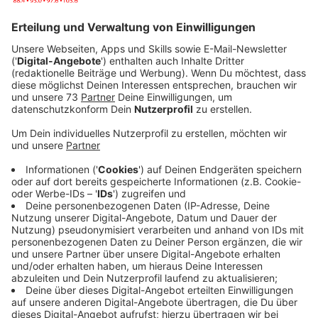
Anzeige
Das dritte Studioalbum von Welshly Arms - "Wasted
Words & Bad Decisions" - ist raus.Nachdem sie 2017
Single "Legendary" veröffentlicht hatten, wurde die
Indie-Rock-Welt schnell mit Welshly Arms' Vorliebe
für überlebensgroße Alt-Rock-Banger und kribbelnde
Live-Performances bekannt gemacht.
Ihr 2018er Album "No Place is Home" hat über 350
Millionen Streams generiert und präsentierte eine
musikalische Reise. Einfach ausgedrückt, versprüht die
Band eine Portion Emotionen, die die Welshly Arms-
Gläubigen weiterhin in ihren Bann ziehen lassen.
"Wasted Words & Bad Decisions" wurde in einem alten
Bauernhaus am Stadtrand von Cleveland, Ohio,
aufgenommen. Die ruhige und komfortable Umgebung
bot der fünfköpfigen Band eine willkommene