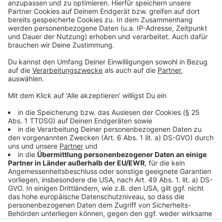
Daten zu Ihren Aktivitäten
sammeln. Bitte lesen Sie die
Details durch und stimmen Sie der
Nutzung des Service zu, um dieses
Video anzusehen.
Mehr Informationen
Die neue Single "World Is Watching" der Indie-Rock-
Band Welshly Arms ist raus. Hier hört ihr sie im besten
Akzeptieren
Mix.
powered by
Usercentrics Consent
Anzeige
Management Platform
Anzeige