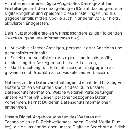
Atempause von den anstrengenden Anforderungen der
Tourneen in den Staaten und Übersee. Die Band selbst
sagt über das Album: “Diese Songs zeigen, wer wir
genau in diesem jetzigen Moment sind“.
Anzeige
Anzeige
Wir benötigen Ihre
Zustimmung, um den YouTube
Video-Service zu laden!
Wir verwenden einen Service eines
Drittanbieters, um Videoinhalte
einzubetten. Dieser Service kann