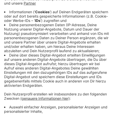
aber warum nicht? Die deutsche Schlager-Queen ist
beim Song "Santa Baby" dabei. Jamie Cullum oder
Williams' Vater Peter Conway sind weitere Gäste. Aber
das sind noch lange nicht alle.
Anzeige
Denn mit Bryan Adams ("Christmas - Baby Please
Come Home"), Rod Stewart ("Fairytales") und dem
Box-Champion Tyson Fury (!) ("Bad Sharon") gibt es
noch mehr Surprise-Acts. Das alleine verspricht sehr
viel Action und Spannung für den Hörer. Williams selber
sagt dazu: "Ich bin mehr als begeistert, mein erstes
Weihnachts-Album zu veröffentlichen! Ich habe in
meiner Karriere schon viel gemacht, aber mit dieser
Veröffentlichung wird für mich ein Traum wahr. "
Anzeige