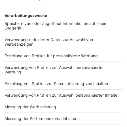
Adams)
Bad Sharon feat. Tyson Fury
Happy Birthday Jesus Christ
New Year's Day
Snowflakes
Home
Soul Transmission
Anzeige
Wir benötigen Ihre
Zustimmung, um den YouTube
Video-Service zu laden!
Wir verwenden einen Service eines
Drittanbieters, um Videoinhalte
einzubetten. Dieser Service kann
Daten zu Ihren Aktivitäten