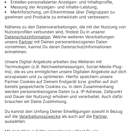
Der 18-fache Brit-Awards-Sieger und allseits
bekannte Popstar bringt mit "The Christmas Present"
seine insgesamt 13. Platte heraus. Sie wurde in
England, den USA und Kanada aufgenommen.
Anzeige
Das ist die Trackliste
Anzeige
Disc one: Christmas Past
Winter Wonderland
Merry Xmas Everybody (feat. Jamie Cullum)
Let It Snow! Let It Snow! Let It Snow!