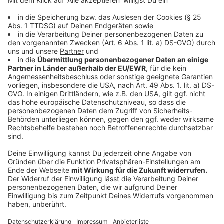
The Christmas Song (Chestnuts roasting on an
open fire)
Coco's Christmas Lullaby
Rudolph
Yeah! It's Christmas
It's A Wonderful Life (feat. Poppa Pete)
Let's Not Go Shopping
Santa Baby (feat. Helene Fischer)
Best Christmas Ever
One Last Christmas
Coco's Christmas Lullaby Reprise
Disc two: Christmas Future
Time For A Change
Idlewild
Darkest Night
Fairytales (feat. Rod Stewart)
Christmas (Baby Please Come Home) (feat. Bryan