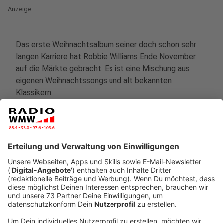
Anzeige
Das erste Weihnachtsalbum seiner doch schon sehr
langen Karriere hat Robbie Williams Ende November
auf die Märkte gebracht. Es ist eine Mischung aus
eigenen Weihnachtssongs und alt bekannten
Klassikern.
Anzeige
Überraschende Gastinterpreten
Anzeige
Wer hätte das gedacht? Helene Fischer ist doch
tatsächlich ein Gast auf dem Robbie-Album. Eine
Kombination, an die sich mancher gewöhnen müsste,