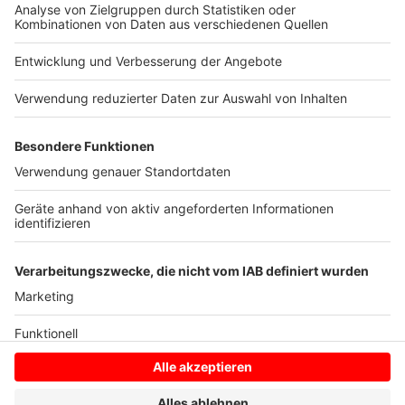
sammeln. Bitte lesen Sie die
Details durch und stimmen Sie der
Nutzung des Service zu, um dieses
Video anzusehen.
Mehr Informationen
Robbie Wiliams - Time for Change
Akzeptieren
Anzeige
powered by
Usercentrics Consent
Management Platform
Anzeige
Anzeige