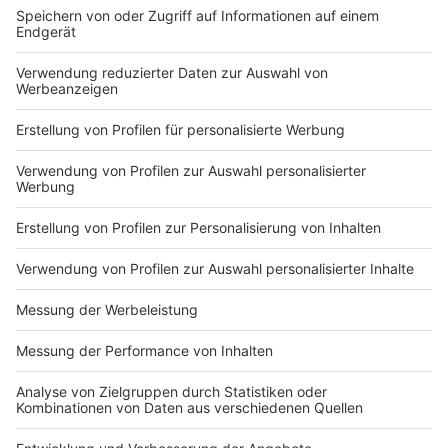
Wir verwenden einen Service eines
Drittanbieters, um Videoinhalte
einzubetten. Dieser Service kann
Daten zu Ihren Aktivitäten
sammeln. Bitte lesen Sie die
Details durch und stimmen Sie der
Nutzung des Service zu, um dieses
Video anzusehen.
Mehr Informationen
Purple Disco Machine, ÁSDÍS - Beat Of Your Heart
(Official Video)
Akzeptieren
Anzeige
powered by
Usercentrics Consent
Management Platform