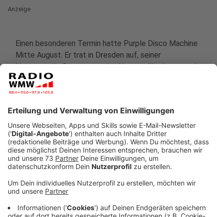
Anzeige
Einen besonderen Termin hatte Purple Disco Machine
Mitte August. Er trat in Dresden auf, seiner
Heimatstadt. Das erst zweite Konzert überhaupt und
doch so ein wichtiges. Denn Tino Piontek, aka Purple
Disco Machine, stellte schon rund einen Monat vor
Release sein neues Album "Paradise" vor. Das
mittlerweile dritte Studio-Album von ihm beschreibt er
in einem Interview mit der Berliner Zeitung so: "Mein
Album schließt einen Kreis. Ich hab mich schon immer
mehr am Strand mit Cocktail in der Hand gesehen als
in dunklen, nebeligen Clubs." So ist das Album für den
Hörer dann vielleicht zu verstehen, als Musik, die
geschmeidig zu hören ist.
Anzeige