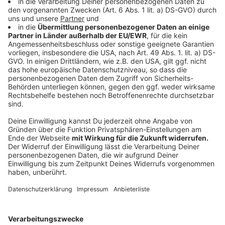
Das Album von Purple Disco Machine zum
Durchhören
Anzeige
Anzeige
Die Single "Beat Of Your Heart"
Anzeige
Wir benötigen Ihre
Zustimmung, um den YouTube
Video-Service zu laden!