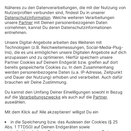
Anzeige
15 Songs befinden sich auf seinem neuem Album
"Paradise". Darunter sind einige Top-Hits, die es in den
vergangenen Monaten in die Charts schafften ("Beat
Of Your Heart" oder "Honey Boy"). Außerdem gibt es
noch einige weitere Songs, die er in Zusammenarbeit
mit verschiedenen Künstlern (beispielsweise Yung Bae
oder Jake Shears) erstellte. Für seine Platte sagte er
sogar eine Anfrage von Taylor Swift ab. "Meine
Entscheidung hat nichts mit ihr als Künstlerin zu tun.
Das Problem war, dass es ein Zeitfenster gab. Sechs
Wochen oder so. Ich war in dem Zeitraum, als die
Anfrage kam, komplett im 'Paradise'-Album-Modus",
so Piontek.
Anzeige