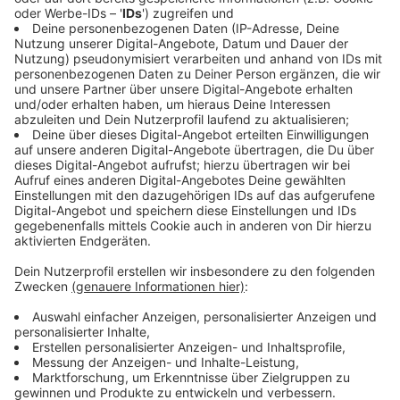
Vom Koch zum weltbekannten DJ
Anzeige
Seine Eltern hielten nicht viel davon, dass er seine
gesamte Energie in die Musik steckt. Erst eine
Ausbildung, dann könnte er darüber nachdenken,
erzählt er. Erst lief es richtig gut, dann richtig
bescheiden, bis er mit 2013 seinen Durchbruch
erlebte. "My House" als Single sprach sich rum und
plötzlich war Purple Disco Machine nicht nur im Osten
Deutschlands, sondern international gefragt. Der Rest
ist Geschichte.
Anzeige
Album "Paradise" Das erwartet euch