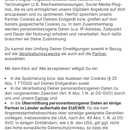
Wir benötigen Ihre
Zustimmung, um den YouTube
Video-Service zu laden!
Wir verwenden einen Service eines
Drittanbieters, um Videoinhalte
einzubetten. Dieser Service kann
Daten zu Ihren Aktivitäten
sammeln. Bitte lesen Sie die
Details durch und stimmen Sie der
Nutzung des Service zu, um dieses
Video anzusehen.
Mehr Informationen
Singer-Songwriterin und Pop-Ikone P!NK hat den
gleichnamigen Titelsong ihres mit Spannung
Akzeptieren
erwarteten neunten, Studioalbums veröffentlicht.
powered by
Usercentrics Consent
"Trustfall" hört ihr im besten Mix.
Management Platform