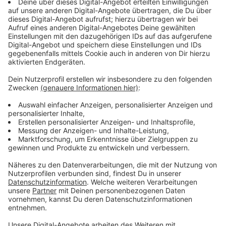
anderen vertraut: "Wenn du feststellst, dass
Menschen dich nur verletzen können, wenn du es
zulässt, dann kannst du jedem vertrauen. Ich bin ein
Vertrauensmensch. Sowohl das eine als auch das
andere: Ich bin eine Person, die unglaublich defensiv
und hart ist, aber ich bin auch einfach super offen und
verletzlich. Ich bin der Typ, der nachts in einen leeren
Pool springt." Mit dieser Einstellung und diesem Elan
hat sich die Pop-Legende an ihr neues Album
gemacht, das nun auf dem Markt erschienen ist.
"Trustfall" ist unser neues Album der Woche, hier
könnt ihr es euch in voller Länge anhören.
Anzeige
Anzeige