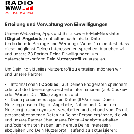
Anzeige
(rufa) - Ihr Album beginnt mit dem Song "When I Get
There", der vom Verlust ihres Vaters und ihrer Nanny
Trish inspiriert wurde: "Mein Vater ist gestorben und
dann ist meine liebe Freundin ungefähr acht Monate
später gestorben. Und ich frage mich, wo sie sind. Wo
seid ihr? Wohin seid ihr gegangen? Wo ist euer Seele
hingegangen? Ich vermisse euch. Und ich würde gerne
glauben, dass ihr irgendwo seid."
Pink über ihr Album "Trustfall" und warum Vertrauen für
sie gerade ein wichtiges Thema ist: "Ich finde, ein
Erwachsener zu sein, ein Mensch zu sein erfordert
gerade jetzt viel Vertrauen. In einer Beziehung zu sein,
Eltern zu sein, Kind zu sein, die Kinder zur Schule zu
bringen [...] alles erfordert gerade so viel
Vertrauen." Pink sagt, sie sei jemand, der leicht