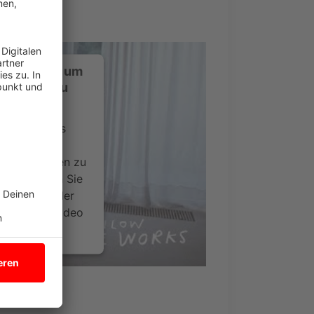
ustimmung, um
-Service zu
ervice eines
ideoinhalte
ce kann Daten zu
 Bitte lesen Sie
timmen Sie der
um dieses Video
.
onen
writer Milow