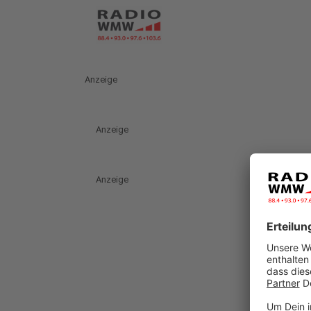
Anzeige
Anzeige
Anzeige