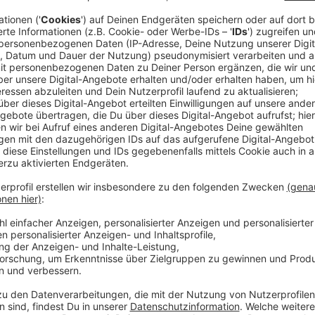
Milow nennt es seine bisher persönlichste Platte. D
er auch offen über das Verhältnis zu seinen Eltern.
Milows Debütsingle "You Don't Know" und dem Titel
You", indem er explizit seine Rolle als Vater besingt -
"DeLorean" und "Donkey Kong" verweist der 40-jährige
"Darauf war ich früher stolz. Niemand wusste etwas
sehr bewusst abgeschirmt hatte. Aber als letztes Ja
Bauchspeicheldrüsenkrebs starb, war das ein Erdrutsch
Töchter, was mich zum Nachdenken über meine eigene
meine Komfortzone zu verlassen und ein bisschen me
To Meet You" als persönlichen Durchbruch", erklärt 
verstorbenen Schlagzeuger hat Milow den letzten S
aufgenommen.
Anzeige