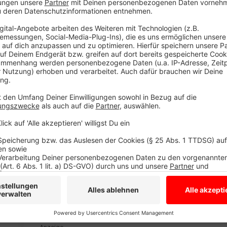
Anzeige
Wir benötigen Ihre Z
den YouTube Video
laden!
Wir verwenden einen S
Drittanbieters, um V
einzubetten. Dieser Servi
Ihren Aktivitäten sammeln.
die Details durch und s
Nutzung des Service zu, 
anzusehen
Mehr Informati
"How Love Works" - die neue Single von Singer-Song
Akzeptieren