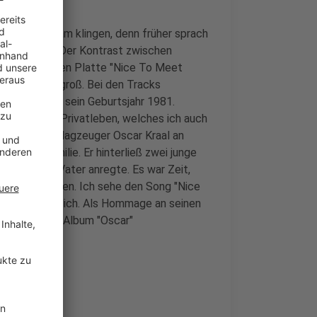
as mag seltsam klingen, denn früher sprach
 Und dennoch: Der Kontrast zwischen
song der neuen Platte "Nice To Meet
 ist ziemlich groß. Bei den Tracks
 Belgier auf sein Geburtsjahr 1981.
 von meinem Privatleben, welches ich auch
hr unser Schlagzeuger Oscar Kraal an
 in der Familie. Er hinterließ zwei junge
 Rolle als Vater anregte. Es war Zeit,
hr loszulassen. Ich sehe den Song "Nice
Milow ausführlich. Als Hommage an seinen
ong auf dem Album "Oscar"