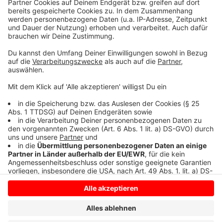
Nutzung des Service zu, um dieses
Video anzusehen.
Mehr Informationen
"About Damn Time" ist der neue Hit von der
aufstrebenden Künstlerin Lizzo - hier bei uns zu hören.
Akzeptieren
Anzeige
powered by
Usercentrics Consent
Management Platform
Anzeige
Anzeige