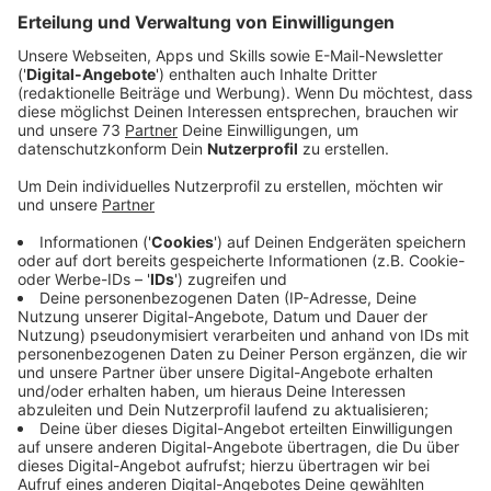
Anzeige
Sängerin, Songwriterin, Rapperin, Schauspielerin, seit
kurzem auch Modeunternehmerin - die dreifach
Grammy-ausgezeichnete Lizzo hat Sound, Seele und
Spirit der Popmusik und -kultur in den letzten Jahren
entscheidend mitgeprägt. Ihr 2019 veröffentlichtes
Debütalbum "CUZ I LOVE YOU" ist international
ausgezeichnet. 2019 lieh sie ihre Stimme dem
Animationsfilm "UglyDolls" und gehörte im selben Jahr
neben Jennifer Lopez, Constance Wu, Julia Stiles,
Keke Palmer, Lili Reinhart und Cardi B zur Besetzung
des Films "Hustlers". Wenige Wochen nach der
Veröffentlichung ihres neuen Albums wird sich Lizzo
auf ausgiebige "The Special Tour" durch Nordamerika
begeben, Special Guest ist die Rapperin Latto aus
Atlanta. Ob auch Shows in Europa folgen? Ihre
Konzerte in 2019 sind Fans immer noch in bester