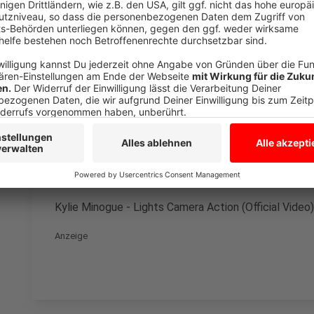
den YouTube Video
laden!
Wir verwenden einen S
Drittanbieters, um V
einzubetten. Dieser Servi
Ihren Aktivitäten sammeln.
die Details durch und s
Nutzung des Service zu, 
anzusehen
Mehr Informati
Kylie Minogue - Lights Camera Action (Official Video)
Akzeptieren
Anzeige
powered by
Usercentrics Co
Platform