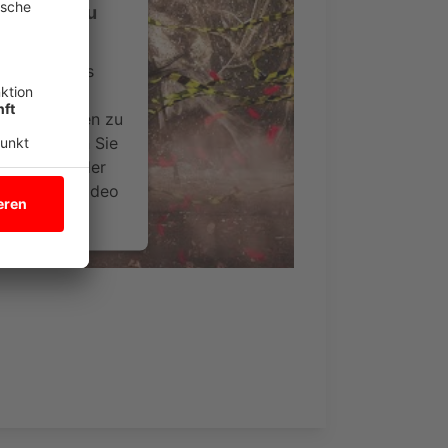
-Service zu
ervice eines
ideoinhalte
ce kann Daten zu
 Bitte lesen Sie
timmen Sie der
um dieses Video
.
onen
nsent Management