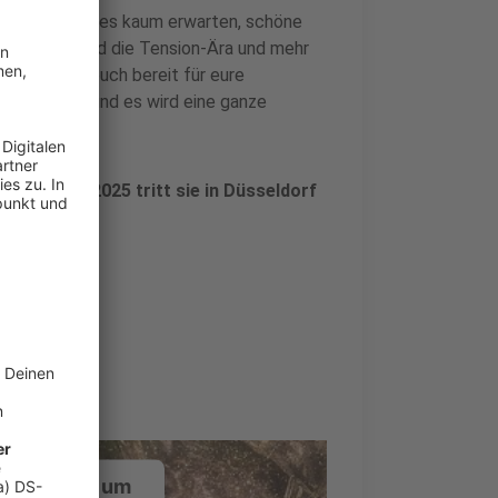
25. Ich kann es kaum erwarten, schöne
zu teilen und die Tension-Ära und mehr
jetzt macht euch bereit für eure
n rufen ... und es wird eine ganze
. Am
07. Juli 2025 tritt sie in Düsseldorf
a Action"
ustimmung, um