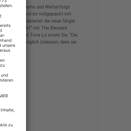
 Nummer-1-Albums und Welterfolgs
ischen Musik und ist vollgepackt mit
ylie-Songs, darunter die neue Single
Saturday Night" mit The Blessed
ebe Rexha und Tove Lo sowie Sia. "Die
 kann es unmöglich zulassen, dass sie
gte Kylie.