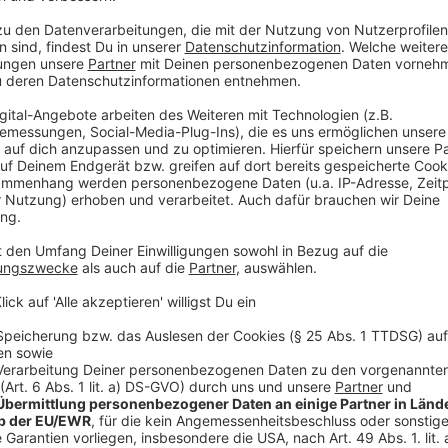
"Ich bin überglücklich über die TENSION TOUR 20
und wilde Momente mit Fans auf der ganzen Welt 
zu feiern! Es war bisher ein aufregender Ritt und 
Nahaufnahme, denn ich werde Lights, Camera, Actio
Menge Padaming geben!"
Auch bei uns in NRW wird Kyle einen Stopp einlegen
auf.
Anzeige
Die Single von Kylie Minogue "Lights Camer
Anzeige
Wir benötigen Ihre Z