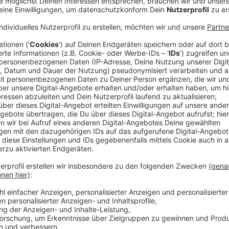
Die energiegeladene, dynamische Fortsetzung des
"Tension" führt Kylie weiter in die Welt der elektron
Dancefloor-Hits. Das Album enthält neun brandneue K
"Dance to the Music" sowie den Dance-Hit "Edge of 
Madonna und die Kollaborationen mit Orville Peck, B
Tension-Ära war so etwas Besonderes für mich ... Ich
jetzt schon vorbei ist! Willkommen zu 'Tension II'." sa
Anzeige
Anzeige
Kyle kommt auf Tour
Anzeige