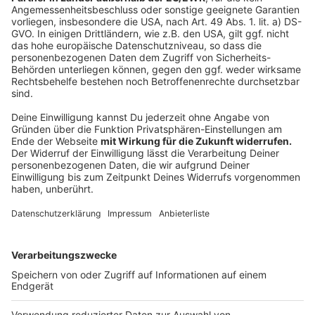
Zustimmung, um den YouTube
Video-Service zu laden!
Wir verwenden einen Service eines
Drittanbieters, um Videoinhalte
einzubetten. Dieser Service kann
Daten zu Ihren Aktivitäten
sammeln. Bitte lesen Sie die
Details durch und stimmen Sie der
Nutzung des Service zu, um dieses
Video anzusehen.
Mehr Informationen
Das vierte Studioalbum von Joris ist da. Es heißt "viel
zu retro". Eine Single davon ist "das leben ist..." - die
Akzeptieren
hört ihr hier.
powered by
Usercentrics Consent
Anzeige
Management Platform