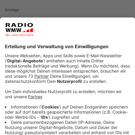
Anzeige
Mit seinem neuen Album verspricht Joris Musik aus
dem Innersten, aus einer künstlerischen und privaten
Phase aus Höhen und Tiefen, die den 35-Jährigen vor
neue Herausforderungen gestellt hat. Es sollten
ungefilterte Gefühle, die unmittelbar im Studio, in
einem zwei-jährigen Prozess, festgehalten wurden.
Dabei hat sich Joris auf das eine verlassen, was nicht
berechenbar ist: Live spielen. Was der Musiker mit
seiner Band seit zehn Jahren präsentiert, hat er auf
das Album übertragen. Alle Songs der neuen Platte
sind gemeinsam im Studio eingespielt worden.
Anzeige