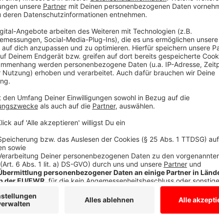
Anzeige
Wir benötigen Ihre Z
den YouTube Video
laden!
Wir verwenden einen S
Drittanbieters, um V
einzubetten. Dieser Servi
Ihren Aktivitäten sammeln.
die Details durch und s
Nutzung des Service zu, 
anzusehen
Mehr Informati