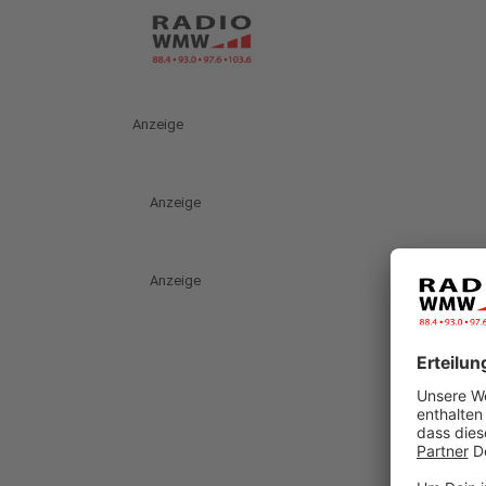
Anzeige
Anzeige
Anzeige