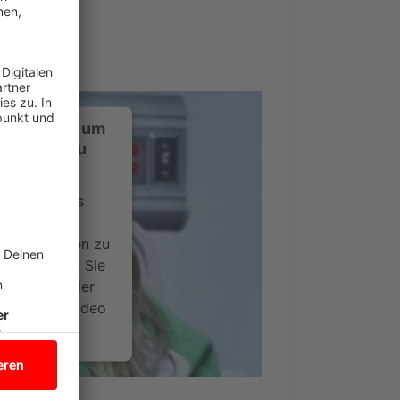
ustimmung, um
-Service zu
ervice eines
ideoinhalte
ce kann Daten zu
 Bitte lesen Sie
timmen Sie der
um dieses Video
.
onen