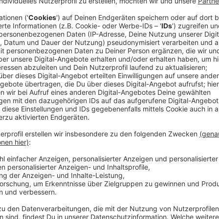
Anzeige
Das erste Album nach rund vier Jahren Pause. Ein 
Künstlerin, die mit gerade einmal 28 Jahren schon so 
Lovato fast gestorben, nach Einnahme eines Drogen
erlitt einen Herzinfarkt inklusive Schlaganfall.
Anzeige
Das Album heißt deshalb nicht ohne Grund "Dancing Wi
18 Lieder mit einer Stunde Spielzeit umfasst die ne
Glühen. Kritiker feiern das Album, denn, auch wenn 
herangeht, kommen sehr melodische Songs bei herum 
Grande und Sam Fischer befinden sich unter anderem
Album. Demi Lovato - so scheint es - ist endgültig zu
Anzeige