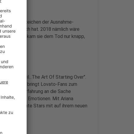
wahres Lebenszeichen der Ausnahme-
viel hinter sich hat. 2018 nämlich wäre
cocktails entkam sie dem Tod nur knapp,
th The Devil...The Art Of Starting Over".
ue Platte und bringt Lovato-Fans zum
man ohne Vorerfahrung an die Sache
- mit vielen Emotionen. Mit Ariana
 auch bekannte Stars mit auf ihrem neuen
rück.