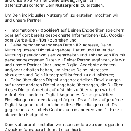
Wann tut sich was bei der geplanten Tank- und
Rastanlage an der A 31? Das fragt sich der Eine oder
die Andere immer wieder mal beim Vorbeifahren. Die
Antwort lautet: Wahrscheinlich noch in diesem Jahr.
Denn noch bis Dezember ist der erste Spatenstich für
die einzige Tank- und Rastanlage hier bei uns im Kreis
Borken an der Autobahn geplant. Einen genauen Termin
haben wir aber noch nicht, sagt Straßen.NRW. Ebenso
ist noch nicht klar, wer die Anlage baut, denn die
Vergabe ist noch nicht abgeschlossen. Geplant ist
aber, jeweils eine Tank- und Rastanlage in jeder
Richtung. Außerdem soll es eine der wenigen, festen
deutschen Kontrollstellen für den Güterverkehr geben.
Das heißt, dort kann das Bundesamt für den
Güterverkehr dann Lastwagen wiegen, so wie Ladung
und Fahrer überprüfen.