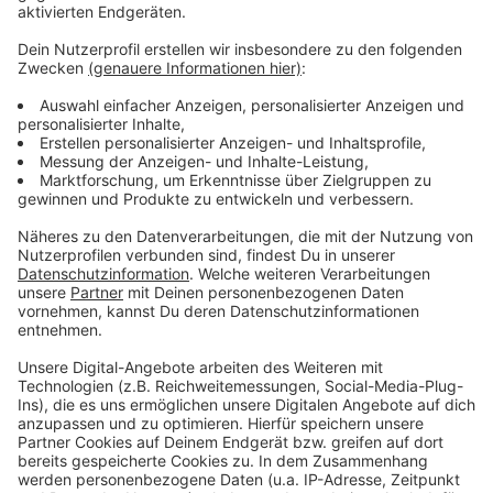
einfach hinein. Dann bedrohte er seine Frau mit einem
langen Messer. Es kam zu einer Rangelei und der
Angeklagte soll sein Opfer zu Boden gedrückt und mit
dem Messer dann mehrfach in Richtung ihres Bauch
gestochen haben. Dabei habe der 29-Jährige billigend
in Kauf genommen, dass er seine Frau töten könnte,
meint die Staatsanwaltschaft. Das Opfer konnte die
Stiche aber mit den Händen abwehren, bis die Polizei
kam. Die war schon am Anfang des Streits alarmiert
worden. Die Frau erlitt zahlreiche teils tiefe
Schnittverletzungen an den Händen sowie eine
Stichwunde am Fuß und am Oberschenkel. Ihr Mann
muß sich nun wegen versuchten Totschlags
verantworten.
Anzeige