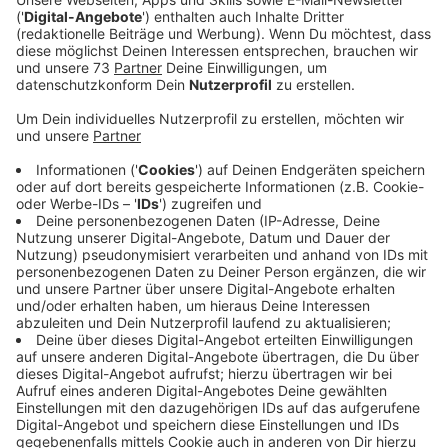
Anzeige
Angeklagter hatte noch die
Wohnungsschlüssel
Anzeige
Versuchter Totschlag. Das wirft die
Staatsanwaltschaft einem 29-jährigen Mann aus
Ahaus vor. In der nächsten Woche (22.07.2020)
beginnt der Prozeß gegen ihn vor dem Landgericht
Münster. Der Ahauser soll im Oktober vergangenen
Jahres versucht haben, seine von ihm getrennt
lebende Ehefrau zu töten. Er hatte noch den
Wohnungsschlüssel und ging dann eines Abends