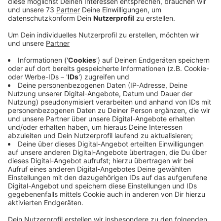
Anzeige
Details zur Brücke
Anzeige
Die Ahauser Schlossinsel soll künftig durch eine 30
Meter lange Verbindungsbrücke mit
dem Schlossgarten hinter dem
Barockschloss verbunden werden. Seit Jahren stehen
dafür bereits Mittel im Haushalt der Stadt
Ahaus bereit. Heute Abend beschäftigt sich
der Planungsausschuss mit drei Vorschlägen für die
Brücke. Die Brücke soll analog zur Schlossinsel nachts
nicht frei zugänglich sein, wie es in der
Ausschussvorlage heißt. Ziel ist es, die Schlossinsel