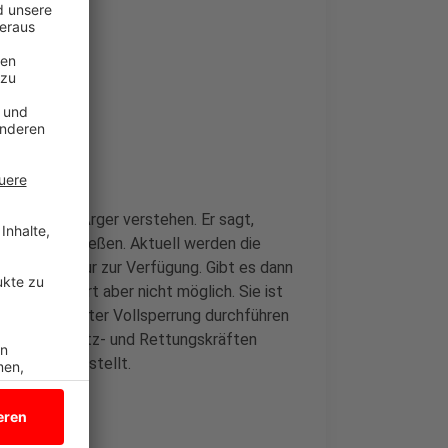
ivlos
kann den Ärger verstehen. Er sagt,
ndig ausschließen. Aktuell werden die
 eine Fahrspur zur Verfügung. Gibt es dann
hrung sei dort aber nicht möglich. Sie ist
 A31 nicht unter Vollsperrung durchführen
mit den Einsatz- und Rettungskräften
ten sichergestellt.