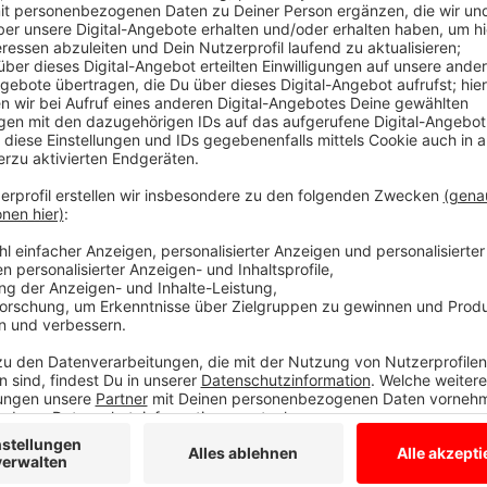
Anzeige
Verkehrsführung in der Baustelle ist alternat
Anzeige
Anton Kurenbach von der Autobahn GmbH des Bundes 
leider lassen sich solche Vorkommnisse nicht vollstä
Autos auf die Gegenrichtung geleitet und haben dort
eine Panne, ist alles dicht. Eine geänderte Verkehrsfü
alternativlos, wenn wir die notwendige Sanierung der
wollen, so Kurenbach. Die Verkehrsführung sei auch 
abgestimmt und die Anfahrt zu möglichen Unfallpunk
Anzeige