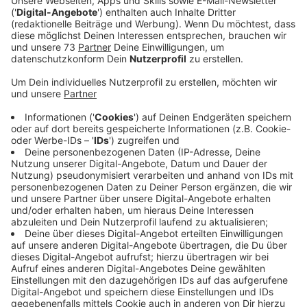
Reizthema. Grundschulen und Eltern fühlen sich im
Stich gelassen und das nicht zum ersten Mal in der
Pandemie. Der Grund dafür ist die neue Teststrategie.
Veröffentlicht:
Mittwoch, 26.01.2022 14:56
Anzeige
Kapazität der PCR-Tests ist unzureichend
Anzeige
Die neue Teststrategie, die NRW-Schulministern
Gebauer Dienstag Abend vorgestellt hat, sorgt für
Unmut unter Grundschulen und Eltern. Die Kapazitäten
für PCR-Tests reichen angesichts der hohen
Infektionszahlen nicht aus. Ist ein Pool-Lolli-Test
positiv, sollen die betroffenen Schüler vor dem