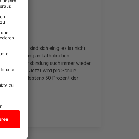
 der Kirche sind sich einig: es ist nicht
i der Anmeldung an katholischen
ie Konfessionsbindung auch immer wieder
 oder Lehrern. Jetzt wird pro Schule
 Wüllen. Mindestens 50 Prozent der
zustimmen.