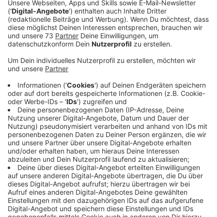
Wettbewerb die meisten Likes auf ihr Video. Wie wir
helfen können, erfahrt Ihr in der geschenkten Minute.
Veröffentlicht:
Mittwoch, 23.02.2022 12:01
Anzeige
Bis zum 13.3 zählen die Likes
Anzeige
Unter dem #iuschooldance haben die Schülerinnen und
Schüler, die 2023 ihr Abitur machen jetzt ein Video
hochgeladen, um sich Geld für die Abifeier zu sichern.
Bis zu 5.000 Euro gibt es für das Video mit den
meisten Likes. Deshalb bittet Meike in ihrer
geschenkten Minute das Westmünsterland um
Unterstützung. Jeder Like zählt, bis zum 13. März.