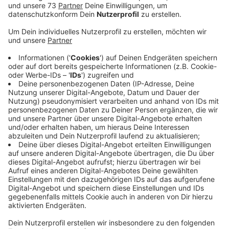
Veröffentlicht:
Mittwoch, 29.04.2020 06:34
Anzeige
Homeoffice für Alle, die es wollen
Anzeige
Jeder habe andere Voraussetzungen. Der eine könne in
den Unterricht, der andere nicht. Außerdem habe nicht
jeder die besten digitalen Voraussetzungen zu Hause.
Daher fordert Schmidt stellvertretend für alle
Abiturienten hier bei uns: Homeoffice-Sets für alle, die
zu Hause lernen wollen, einen Unterrichts-Livestream
und ein einfacheres Abitur. Bislang stoßen unsere
Schüler mit ihrem Anliegen aber beim Land NRW auf
taube Ohren. Auch wir haben beim Schulministerium in