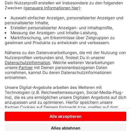
Flüssigkeiten der Fahrer abgeladen hat, müssen
Experten jetzt noch untersuchen.
Einige erinnern sich bestimmt noch an einen anderen
Fall dieser Art. Im Dezember waren zwischen Oeding
und Vreden an einer Böschung im Bereich der B70
Abfälle aus einem Drogenlabor entsorgt worden.
Anzeige
Anzeige
Anzeige