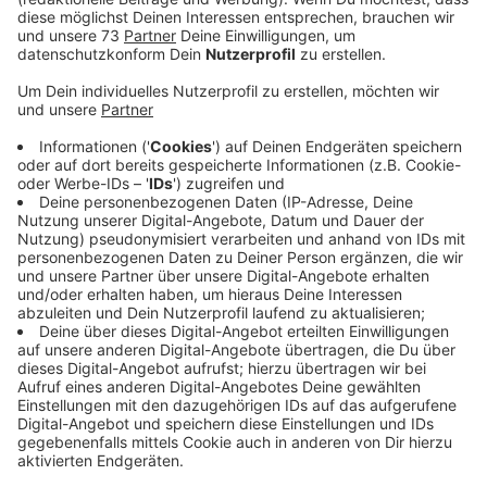
Anzeige
Im Dezember gab es bereits einen ähnlichen
Fall
Anzeige
Kanister, Müllsäcke, und Plastikboxen in Gitterkörben.
Es sah wild aus an dem Wirtschaftsweg zwischen der
Alstätter Straße und dem Amtsvennweg und es ist
nicht das erste Mal, dass sowas hier bei uns passiert.
Vielleicht mögen die Täter die Ruhe hier bei uns. Das
Risiko erwischt zu werden ist da nicht ganz so hoch.
Und doch hat ein Zeuge den LKW aus den
Niederlanden gesehen. Weitere Zeugen dürfen sich
aber auch jetzt noch gern melden. Was für