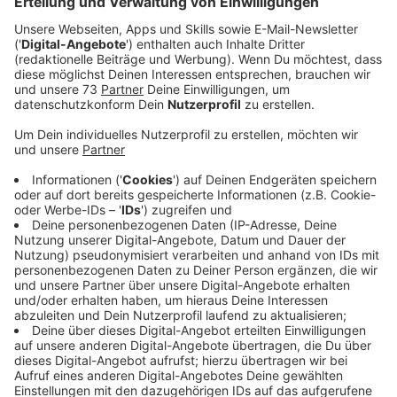
Anzeige
Experten warnen vor zu frühem Handy-
Gebrauch!
Anzeige
Die Psychologie Expertin Kirsten Nies aus Gescher
erklärt ab wann Kinder reif genug sind um einen
sicheren Umgang mit dem Handy auszuüben. Die
Folgen einer verfrühten Handynutzung, können bei
Kindern in Form von psychischen Früherkrankungen
auftreten.
Anzeige