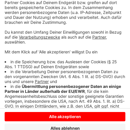
erforderlich.
Eine Auswahl des Impfstoffs ist möglich
: Verimpft
wird der Impfstoff von BioNTech, Moderna und ab
sofort auch Novavax. Hinweis zu Novavax:
Novavax
wird laut Ständiger Impfkommission für Personen
ab 18 Jahren empfohlen.
Anzeige
Anzeige
Anzeige