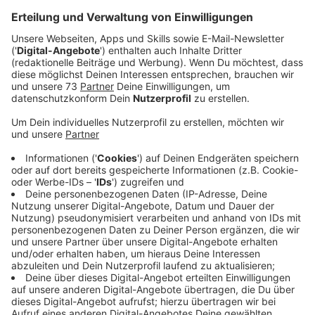
Anzeige
Impfangebot ohne Termin
Anzeige
Denn es haben sich aus den priorisierten Gruppen nur
rund 300 gemeldet. Sie werden übermorgen (Sonntag,
27.02.2022) in einer Sonderaktion mit dem Protein-
Impfstoff von Novavax gegen Corona geimpft. Alle
anderen können sich Novavax z.B. bei den
Impfangeboten "ohne Termin" aussuchen.
Die nächsten Termine im Überblick:
- Mittwoch, 02.03., 15-19 Uhr, Freitag, 04.03., 13-19