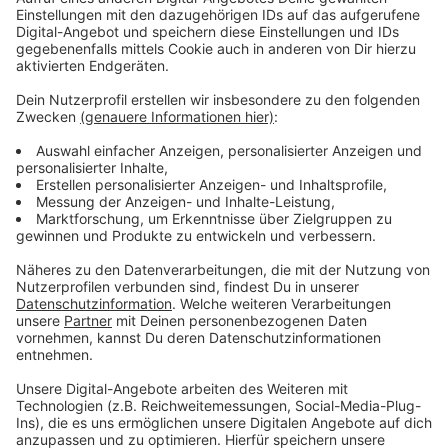
Uhr und Samstag, 05.03.2022, 10-16 Uhr:
Bocholt
,
ehem. Sparkassengebäude, Markt 8
- Mittwoch, 09.03., 15-19 Uhr, Freitag, 11.03., 13-19
Uhr und Samstag, 12.03.2022, 10-16 Uhr:
Ahaus
,
Kommunale Impfstelle (ehem. Volksbank), Markt 30-
32
(Achtung: Ortsänderung!)
- Mittwoch, 16.03., 15-19 Uhr, Freitag, 18.03., 13-19
Uhr und Samstag, 19.03.2022, 10-16 Uhr:
Gronau
,
Rathaus, Konrad-Adenauer-Straße 1
- Donnerstag, 24.03., 15-19 Uhr, Freitag, 25.03., 13-19
Uhr und Samstag, 26.03.2022, 10-16 Uhr:
Borken
,
Stadthalle Vennehof, Mölndalsaal, Am Vennehof 1
Grundsätzlich gilt bei den Impfungen vor Ort: Geimpft
werden können Personen ab 5 Jahren.
Auffrischungsimpfungen sind ab einem Alter von 12
Jahren möglich. Eine vorherige Terminbuchung ist nicht