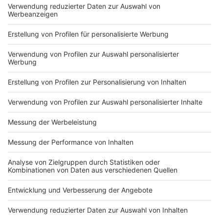
Stadthalle Stadtlohn
Dufkampstraße 44
Südlohn-Oeding
Jakobihalle Oeding
Pfarrer-Becker-Straße 11
Vreden
DRK-Ortsverein Vreden e.V.
An't Lindeken 101
Anzeige
Was kostet der Test?