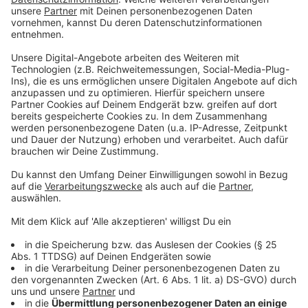
bitte Nebeneingang nutzen
Heek
DRK-Ortsverein Nienborg-Heek e.V.
Heiden
DRK-Ortsverein Heiden e.V.
Velener Straße 29
Isselburg
DRK-Ortsverein Isselburg e.V.
Adolf-Donders-Allee 11 – 13
Legden
DRK-Ortsverein Legden e.V.