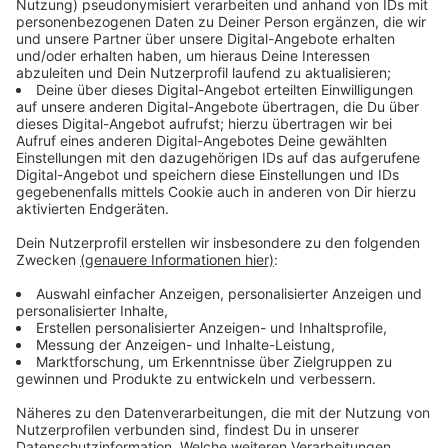
Bocholt
DRK-Pflegeberatungsbüro
Münsterstraße 38
Borken
Rotkreuz-Zentrum
Röntgenstraße 6
Gescher
Turnhalle Pankratius-Schule
Armlandstraße 18
Gronau
DRK-Ortsverein Gronau und Epe e.V.
Ochtruper Straße 138 / Zufahrt über Dibeliusstraße,