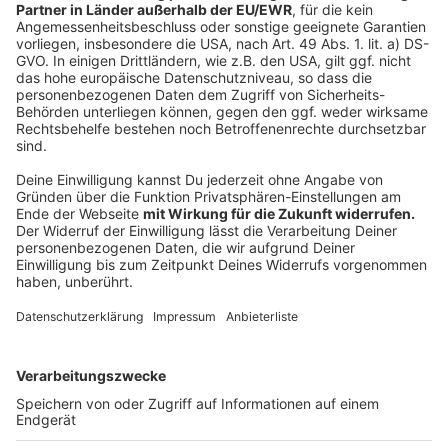
Amtshausplatz 3
Raesfeld
DRK-Ortsverein Raesfeld e.V.
Weseler Straße 5
Reken
DRK-Ortsverein Reken e.V.
Overbergstraße 11
Rhede
DRK-Zentrum
Kettelerstraße11
Stadtlohn