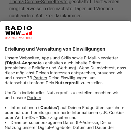
Thema Corona-Schnelltests
geschaltet. Dort werden
möglicherweise in den nächste Tagen und Wochen
noch andere Anbieter dazukommen.
Anzeige
Das sind die 15 Teststandorte im Kreis
Borken:
Anzeige
Ahaus
DRK-Ortsverein Ahaus e.V.
Parallelstraße 40