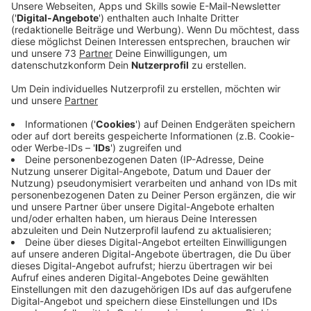
Reken und Gescher/Coesfeld endlich beginnen.
Veröffentlicht:
Montag, 19.02.2024 05:58
Anzeige
Der weitere Plan
Anzeige
Eigentlich sollte die Sanierung im Sommer letzten
Jahres beginnen. Wegen Personal- und
Lieferengpässen wurde der Starttermin aber
mehrmals verschoben und im Winter wollte die
Autobahn GmbH dann auf Grund des schlechten
Wetters nicht sanieren. Heute (19.02.) sollen die
Arbeiten auf der A31 zwischen Reken und
Gescher/Coesfeld endlich beginnen, sagte uns ein