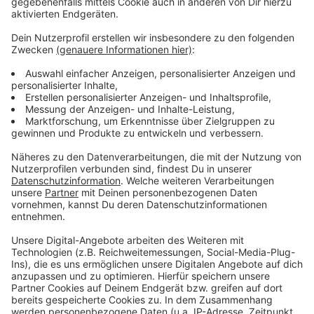
Sprecher der Autobahn GmbH auf Nachfrage. Die
Arbeiten beginnen heute mit der provisorischen
Verbreiterung der Anschluss-Stelle Reken in Richtung
Emden. Deswegen werden Auf- und Ausfahrt der
Anschlussstelle Reken Richtung Emden ab heute 7 Uhr
bis voraussichtlich Freitag (23.2.) gesperrt. Die
Umleitung führt über die benachbarten
Anschlussstellen Lembeck und Borken. In der
nächsten Woche (25.02.) gehts dann Richtung Bottrop
mit den Arbeiten los. Dafür wird dort die Auf- und
Ausfahrt Reken Richtung Bottrop gesperrt. Auch hier
wird über Lembeck und Borken umgeleitet. In den
darauffolgenden Wochen ist dann die Anschluss-
Stelle Gescher/Coesfeld dran. Bis zum Jahresende
sollen die Arbeiten dann alle abgeschlossen sein.
Anzeige