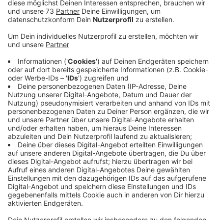
seit dem Mittag (28.02.22) freigegeben, teilte
Autobahn Westfalen mit.
Veröffentlicht:
Montag, 28.02.2022 14:37
Anzeige
Tankstellengebäude folgen noch
Anzeige
Es stehen insgesamt knapp 120 Lastwagenstellplätze
und rund 50 Pkw-Stellplätze zur Verfügung - und
Toiletten-Container. Denn die Toilettengebäude
werden noch gebaut. Tankstellen sind mittelfristig
auch geplant. Das Konzessionsverfahren für den
Tankstellenbetreiber soll in diesem Jahr starten. Das