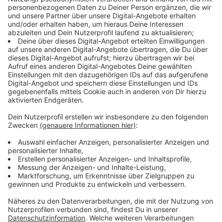
©
Straßen NRW
Anzeige
Das schreibt Verkehr.NRW zur Erklärung der Sperrung:
Die Abschnitte im Überblick
:
Der erste Abschnitt liegt zwischen den
Anschlussstellen Emmerich und Emmerich-Ost.
Hier werden in der Brückenbaustelle Speelberger
Straße Fertigteile aufgelegt.
Der zweite Abschnitt liegt zwischen den
Anschlussstellen Rees und Hamminkeln. Hier wird
das Bauwerk Heckenweg abgerissen.
Der dritte Abschnitt liegt zwischen den