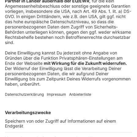
umgeleitet.
Zwischen Emmerich-Ost und Rees kann die A3 wieder
genutzt werden.
Ab der Anschlussstelle Rees wird der Verkehr wieder
von der Autobahn abgeleitet und über die B67, B473,
an der gesperrten Anschlussstelle Hamminkeln vorbei
bis zur L7 in Richtung Wesel geführt. Über die B70 und
B58 erreicht der Autofahrer dann die A3 wieder im
Anschluss Wesel, um in Richtung Oberhausen
weiterfahren zu können.
Als großräumige Umfahrung der gesperrten A3 dient
die linksrheinische A57.
(Leverkusen, 26.3.2019)
Anzeige