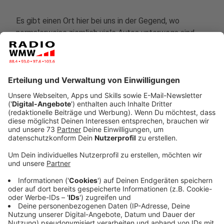
Es gibt einen Ort hier bei uns in der Gegend, wo
normalerweise ziemlich viele Autos unterwegs sind.
Und das ist die A 3 bei Hamminkeln. An diesem
Wochenende wird da aber außer Baufahrzeugen kaum
was unterwegs sein.
2 Brücken müssen abgerissen und an einer dritten
gearbeitet werden. Damit uns das nicht zu viele
Nerven kostet, haben die Verantwortlichen alle
Arbeiten auf ein Wochenende gelegt. Deshalb müssen
wir von heute Abend 20 Uhr bis Montagmorgen um 5
Umleitungen fahren und zwar zwischen den
Anschlussstellen Wesel und Rees auf fast 30
Kilometern. Am besten fahrt ihr Richtung Arnheim über
Land und nehmt Richtung Ruhrgebiet die A 57.
Anzeige