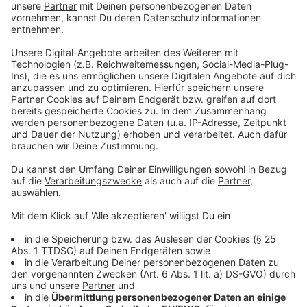
Anschlussstellen Hamminkeln und Wesel. Hier
wird das Bauwerk Horster Weg abgerissen.
Das Autobahn-Teilstück zwischen Rees und
Emmerich-Ost bleibt befahrbar. Der Anschluss
Hamminkeln ist komplett gesperrt.
Umleitungen in Richtung Arnheim (Arnhem)
:
Die Umleitung führt in Richtung Arnheim von der
Anschlussstelle Wesel über die B58, B70 und L7
(Emmericher Straße) bis nach Emmerich, wo die
Verkehrsteilnehmer in der Anschlussstelle Emmerich
wieder auf die A3 auffahren können.
Umleitungen in Richtung Oberhausen
:
Aus den Niederlanden kommend wird der Verkehr für
den ersten Sperrabschnitt bei Emmerich über eine
eingerichtete Umleitungsstrecke zwischen den
Anschlussstellen Emmerich und Emmerich-Ost