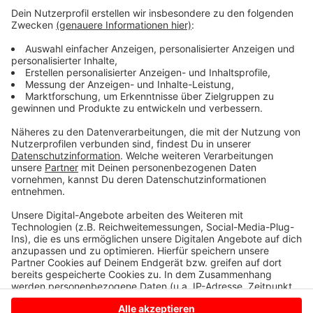
für den 1.FC Bocholt – doch Punkte gab es keine.
Nach zwei Niederlagen in Folge wollen die
,,Schwatten“ zuhause gegen die Zweitvertretung von
Borussia Dortmund wieder punkten. Doch der BVB,
derzeit auf Rang 3 in der Regionalliga West, ist ein
Top-Team und sicher alles andere als ein
Aufbaugegner. Die Partie wird am Sonntag um 14 Uhr
am Hünting eröffnet.
Anzeige
Anzeige
Anzeige