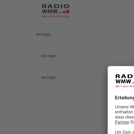
Anzeige
Anzeige
Anzeige