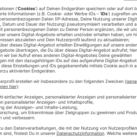
Anzeige
Superfood aus dem Westmünsterland
Anzeige
Die Spirulina Alge ist so beliebt, weil sie eine en
entgiftende Wirkung hat und sehr proteinriech ist. U
Kemper auf ihrem Hof in Südlohn mit ihrem Start-Up
"Wir pumpen, wenn man das so sagen möchte, de
die Gegend und filtrieren das aus. Man kann sich 
im Pool, wenn man da den grünen Schlier drauf hat
die wir haben wollen, aber so ähnlich kann man si
machen.",