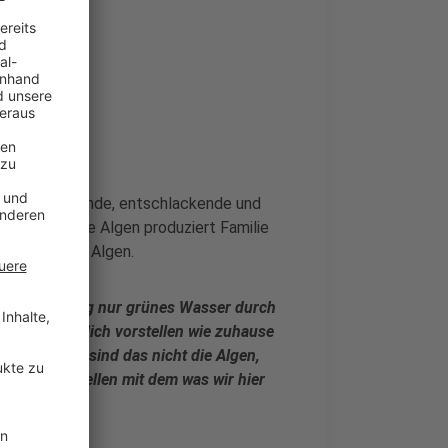
tzündungshemmende, entschlackende und
nd genau diese Algen produziert Familie
 Münsterland Algen.
n ganzen Tag nur grünes Wasser durch
das hier ähnlich vorstellen wie zuhause
. Natürlich sind das nicht die Algen,
ch das vorstellen mit dem was wir hier