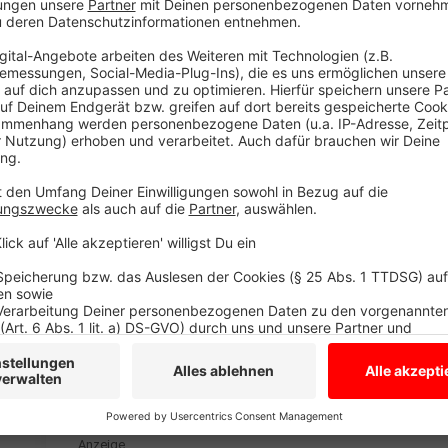
sagt Steffen Kemper, der als Junior die Idee mit de
Betrieb der Familie langfristig und zukunftssicher au
mit an: Mama, Papa, Geschwister.. die ganze Familie 
Lea Paßlick spricht mit Familie Kempers.
Alle Infos zu Münsterland Algen findet Ihr auch hi
Anzeige
Lea Paßlick/ Steffen & Alfons
Made in Westmünsterland - M
Algen aus Südlohn
Anzeige
©
RADIO WMW/ Münsterland Algen
Anzeige