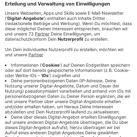
Wie die patentierte Palette funktioniert und warum der
Sitzsack seines Sohnes am Anfang dafür herhalten
musste hört Ihr hier.
Veröffentlicht:
Dienstag, 03.09.2024 16:18
Anzeige
Trala Palette für mehr Effizienz und weniger
CO2 Ausstoß
Anzeige
Mit ganzem Herzblut erzählt Thomas Klümper, dass
die Anfänge der vielversprechenden, neuen Logistik-
Lösung ganz geheim in seinem Kopf waren. Nach
ersten Versuchen ein Kissen unter einer Euro-Palette
anzubringen, um das Lagergut nicht zu beschädigen,