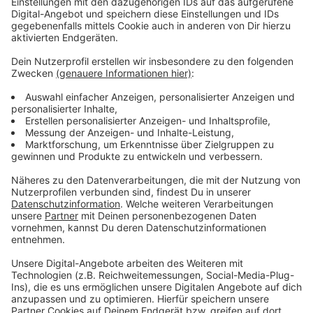
ging es zu erfahrenen Lagerristen, die dann mal
ausprobieren sollten.
"Ich hab immer gesagt, ich mach so lange weiter
bis einer sagt "wie bescheuert" oder "gibt's
schon!" und das hat bis jetzt keiner getan."
,erzählt Thomas Klümper im Podcast. 2022 hat der
Gründer bereits einen Preis bekommen - den
"Gründerstein Unternehmer Award".
Alle Infos zum
Unternehmen gibts hier
. Aktuell steckt er mit seinen
Unterstützern bei Version 9 seines neuen Produkts für
die Logistik-Branche.
Anzeige