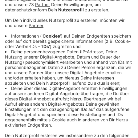
Anzeige
Kreativität ist gewünscht
Anzeige
Im nächsten Jahr steht der 800. Geburtstag der Stadt
Borken an. Damit der ein voller Erfolg wird, bittet die
Verwaltung die Bürger um Mithilfe. Bis Ende März
können Bürgerprojekte aller Art eingereicht werden um
das Festjahr zu zelebrieren. Kreativität ist dabei
ausdrücklich erwünscht. Ihr könnt die Projekte als
Einzelpersonen, Unternehmen aber auch als Verein
einreichen. Die ersten Ideen wurden schon eingereicht,
zum Beispiel eine Lyrik Veranstaltung oder eine
Modeschau.
Vorschläge könnt Ihr hier einreichen
.