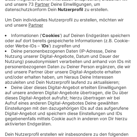
Veröffentlicht:
Freitag, 23.08.2024 05:42
Anzeige
Angeklagter kein unbeschriebenes Blatt
Anzeige
Der Mann aus Den Helder (NL) wurde wegen
versuchter räuberische Erpressung in Kombination mit
gefährlicher Körperverletzung zu einer Haftstrafe von
7,5 Jahren verurteilt. Die Staatsanwaltschaft hatte 9
Jahre gefordert. Aber der 68jährige Angeklagte war
weitestgehend geständig, deshalb fiel die Strafe
etwas geringer aus. Der Niederländer ist kein
unbeschriebenes Blatt. Sein Vorstrafenregister reicht