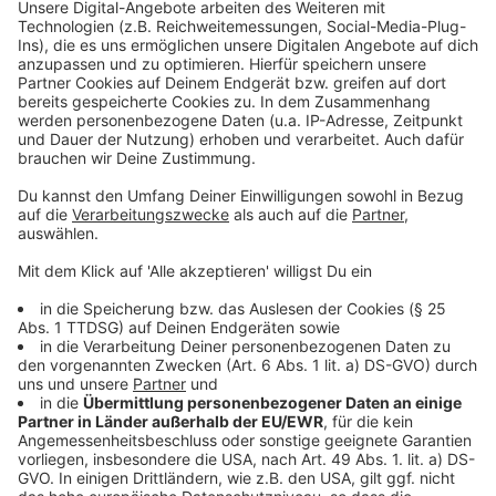
Anzeige
Hier gehts zum Interview nach seinem ersten Song der
bei dem DJ Hardwell unter Vertrag genommen wurde.
Anzeige
DJ Scheffwell im RADIOWMW Studio
Anzeige
DJ Scheffwell
war bei uns im Studio zu Besuch.
Anzeige