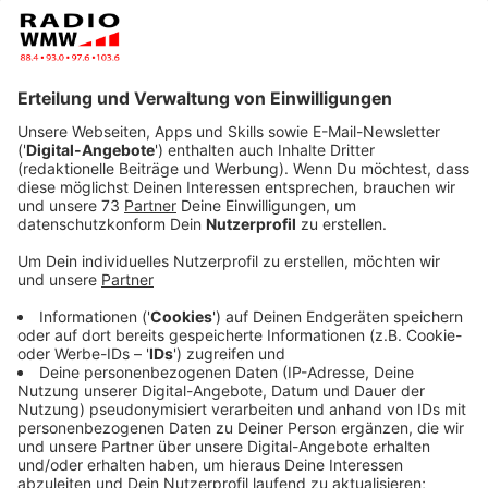
immer öfter auch international auf und produziert
eigenen Songs. Wieso er sich selbst als
"Shoppingqueen" bezeichnet und warum seine Oma
eine besondere Rolle für ihn spielt erfahrt Ihr im
Podcast - Viel Spaß beim Reinhören!
Veröffentlicht:
Mittwoch, 11.08.2021 17:56
Anzeige
"Ich hab schon neue Ziele"
Anzeige
Wann lohnt es sich "nur" DJ zu sein? Wie ist die
Stimmung zwischen den DJs hier aus dem
Westmünsterland und legt wirklich jeder live auf? All
diese Fragen stellt RADIO WMW Moderatorin Sina