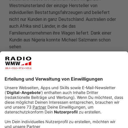
Westmünsterland der einzige Hersteller von
individuellen Bestattungsfahrzeugen und beliefert
nicht nur Kunden in ganz Deutschland. Australien oder
auch Afrika sind Länder, in die das
Familienunternehmen ihre Wagen liefert. Dank einer
Kundin aus Nigeria konnte Michael Salzmann schon
sehen
"wie fröhlich dann bei der Fahrt zum Friedhof um
das Fahrzeug getanzt wird. Und an der ein und
anderen Stelle können wir uns mal anschauen,
wie andere Kulturen das machen."
In der Podcastfolge wird klar, wieso nicht nur Holz,
sondern auch Metall und Folien aber auch Stoffe Teil
eines so individuellen Bestattungswagens sind.
Außerdem geht es um das Westmünsterland als
Heimat von Kuhlmann Cars und es wird klar, dass das