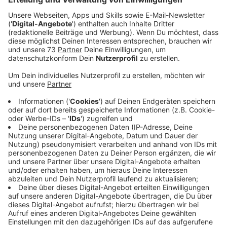
Jubiläum.
Veröffentlicht:
Freitag, 22.08.2025 11:46
Anzeige
Christian Tacke von der St.-Andreas-
Schützenbruderschaft Velen e.V. erzählt Meike über
die Feier zum 500. Jubiläum des Vereins. Gefeiert wird
beim Schützenfest am Wochenende. Der große
Höhepunkt der Feierlichkeiten ist der Sternmarsch am
Sonntag ab 14.00 Uhr. Dabei sind 21 Gastvereine, die
aus vier Richtungen, Richtung Sportplatz laufen. Dort
gibt es eine große Parade und Musik von allen
Musikzügen.
Anzeige