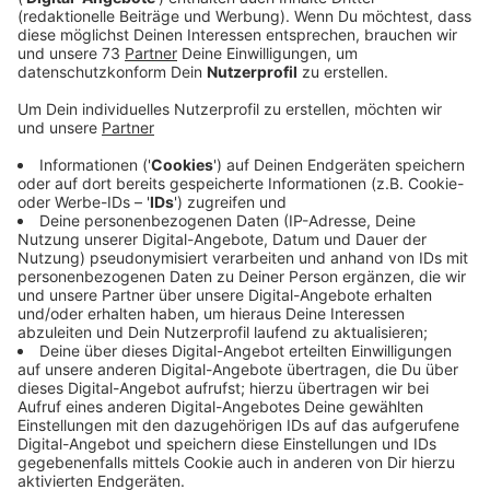
Anzeige
Segel-Regatta auf dem Pröbstingsee
Anzeige
Der Segelclub in Borken feiert 50 Jahre und für diesen
Anlass steht einiges auf dem Programm. Am Samstag
um 10:30 Uhr startet eine Regatta auf dem
Pröbstingsee in Borken. Um 14:30 Uhr startet der
offiziellen Teil mit einem Sektempfang. Danach stellt
der Verein seine Boote vor und steht für alle Fragen zu
Angeboten für Erwachsene und Jugendliche bereit.
Kaffee und Kuchen sind nachmittags auch am Start,
also wenn ihr Lust habt bei der Regatta vorbei zu
schauen oder euch über das Segel Angebot zu