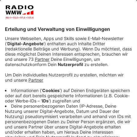
Veröffentlicht:
Freitag, 22.05.2026 09:54
Anzeige
Feiern statt Unterricht
Anzeige
Rund 1.200 Schülerinnen und Schüler kommen dazu bei
sonnigem Wetter auf dem Schulhof zusammen. Die
Feierlichkeiten begannen um 8 Uhr und dauern bis
12:30 Uhr. Dabei erhält jede Jahrgangsstufe die
Gelegenheit, Teil des Programms zu sein und
gemeinsam das Jubiläum zu feiern.
Wir haben einige Eindrücke der Jubiläumsfeier
gesammelt.